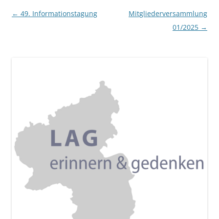
Beitragsnavigation
←
49. Informationstagung
Mitgliederversammlung
01/2025
→