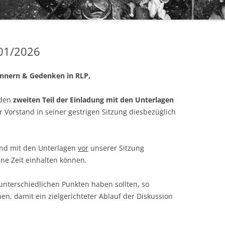
SYNAGOGE BRUTTIG E.V.
CAROLIN MANNS
FÖRDERVEREIN GEDENKSTÄTTE KZ
HINZERT E.V.
GEORG MERTES
01/2026
TAMARA MÜLLER, MDL
innern & Gedenken in RLP,
LENNARD SCHMIDT
 den
zweiten Teil der Einladung mit den Unterlagen
Vorstand in seiner gestrigen Sitzung diesbezüglich
end mit den Unterlagen
vor
unserer Sitzung
ene Zeit einhalten können.
unterschiedlichen Punkten haben sollten, so
en, damit ein zielgerichteter Ablauf der Diskussion