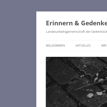
Zum
Inhalt
springen
Erinnern & Gedenke
Landesarbeitsgemeinschaft der Gedenkstätte
WILLKOMMEN
AKTUELLES
WIR
V
MI