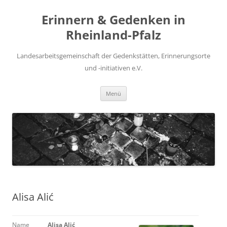
Zum
Inhalt
Erinnern & Gedenken in
springen
Rheinland-Pfalz
Landesarbeitsgemeinschaft der Gedenkstätten, Erinnerungsorte
und -initiativen e.V.
Menü
Alisa Alić
Name
Alisa Alić